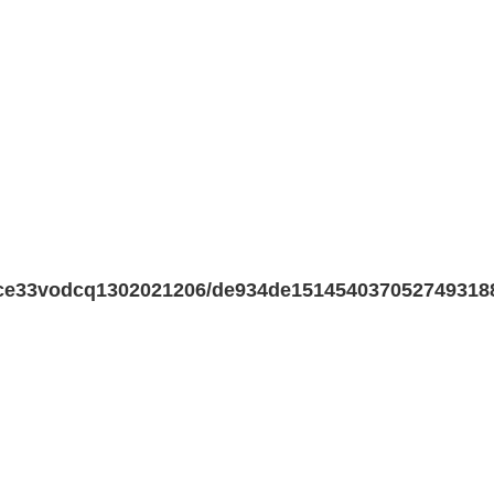
b7ce33vodcq1302021206/de934de1514540370527493