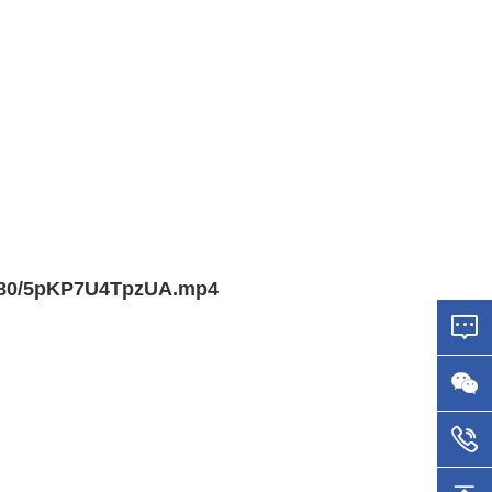
1880/5pKP7U4TpzUA.mp4