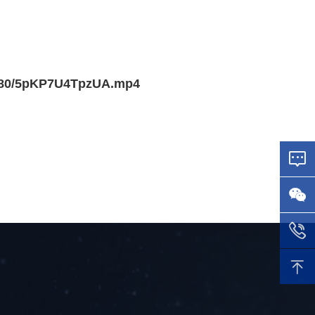
1880/5pKP7U4TpzUA.mp4