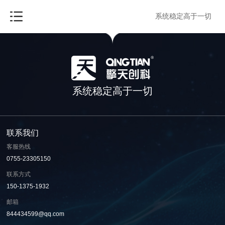
与
“电芬顿设备”
相关的标签
首页
TAG标签
系统稳定高于一切
0
0
共
页
条
系统稳定高于一切
联系我们
客服热线
0755-23305150
联系方式
150-1375-1932
邮箱
844434599@qq.com